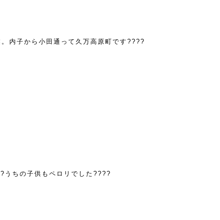
。内子から小田通って久万高原町です????
?うちの子供もペロリでした????