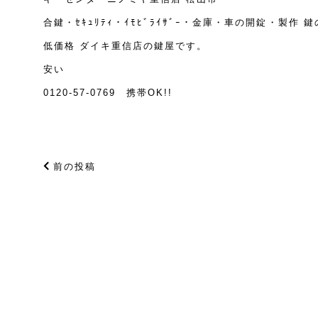
合鍵・ｾｷｭﾘﾃｨ・ｲﾓﾋﾞﾗｲｻﾞｰ・金庫・車の開錠・製
低価格 ダイキ重信店の鍵屋です。
安い
0120-57-0769 携帯OK!!
前の投稿